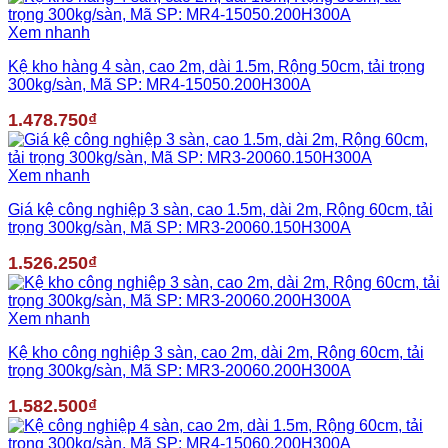
Xem nhanh
Kệ kho hàng 4 sàn, cao 2m, dài 1.5m, Rộng 50cm, tải trọng
300kg/sàn, Mã SP: MR4-15050.200H300A
1.478.750
₫
Xem nhanh
Giá kệ công nghiệp 3 sàn, cao 1.5m, dài 2m, Rộng 60cm, tải
trọng 300kg/sàn, Mã SP: MR3-20060.150H300A
1.526.250
₫
Xem nhanh
Kệ kho công nghiệp 3 sàn, cao 2m, dài 2m, Rộng 60cm, tải
trọng 300kg/sàn, Mã SP: MR3-20060.200H300A
1.582.500
₫