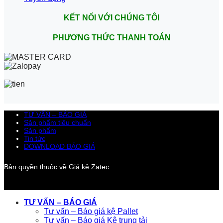
KẾT NỐI VỚI CHÚNG TÔI
PHƯƠNG THỨC THANH TOÁN
TƯ VẤN – BÁO GIÁ
Sản phẩm tiêu chuẩn
Sản phẩm
Tin tức
DOWNLOAD BÁO GIÁ
Bản quyền thuộc về Giá kệ Zatec
TƯ VẤN – BÁO GIÁ
Tư vấn – Báo giá kệ Pallet
Tư vấn – Báo giá Kệ trung tải