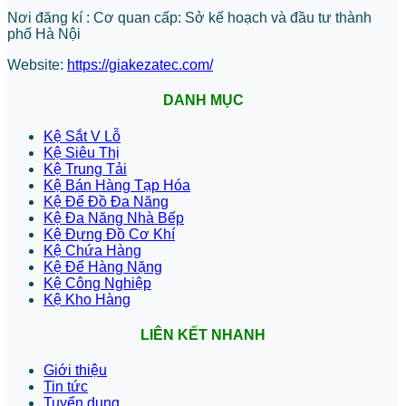
Nơi đăng kí : Cơ quan cấp: Sở kế hoạch và đầu tư thành
phố Hà Nội
Website:
https://giakezatec.com/
DANH MỤC
Kệ Sắt V Lỗ
Kệ Siêu Thị
Kệ Trung Tải
Kệ Bán Hàng Tạp Hóa
Kệ Để Đồ Đa Năng
Kệ Đa Năng Nhà Bếp
Kệ Đựng Đồ Cơ Khí
Kệ Chứa Hàng
Kệ Để Hàng Nặng
Kệ Công Nghiệp
Kệ Kho Hàng
LIÊN KẾT NHANH
Giới thiệu
Tin tức
Tuyển dụng