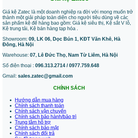
Giá kệ Zatec là một doanh nghiệp ra đời với mong muốn trở
thành một giải pháp toàn diện cho người tiêu dùng về các
sản phẩm kệ để hàng bao gồm: Giá kệ siêu thị, Kệ sắt V lỗ,
Kệ trung tải, Kệ bán hàng tạp hóa .
Showroom:
09, LK 06, Dọc Bún 1, KĐT Văn Khê, Hà
Đông, Hà Nội
Warehouse:
07, Lê Đức Thọ, Nam Từ Liêm, Hà Nội
Số điện thoại :
096.313.2714 / 0977.759.648
Gmail:
sales.zatec@gmail.com
CHÍNH SÁCH
Hướng dẫn mua hàng
Chính sách thanh toán
Chính sách vận chuyển
Chính sách bảo hành/bảo trì
Trung tâm hỗ trợ
Chính sách bảo mật
Chính sách đổi trả