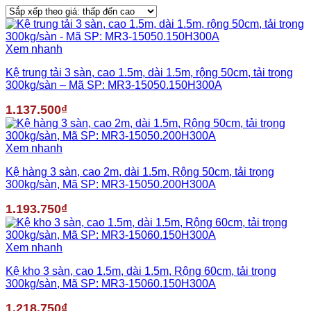
xếp
theo
giá:
Xem nhanh
thấp
đến
Kệ trung tải 3 sàn, cao 1.5m, dài 1.5m, rộng 50cm, tải trọng
cao
300kg/sàn – Mã SP: MR3-15050.150H300A
1.137.500
₫
Xem nhanh
Kệ hàng 3 sàn, cao 2m, dài 1.5m, Rộng 50cm, tải trọng
300kg/sàn, Mã SP: MR3-15050.200H300A
1.193.750
₫
Xem nhanh
Kệ kho 3 sàn, cao 1.5m, dài 1.5m, Rộng 60cm, tải trọng
300kg/sàn, Mã SP: MR3-15060.150H300A
1.218.750
₫