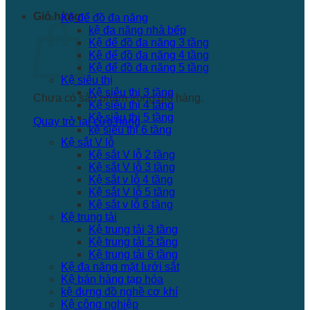
Giỏ hàng
Kệ để đồ đa năng
kệ đa năng nhà bếp
Kệ để đồ đa năng 3 tầng
Kệ để đồ đa năng 4 tầng
Kệ để đồ đa năng 5 tầng
Kệ siêu thị
Kệ siêu thị 3 tầng
Chưa có sản phẩm trong giỏ hàng.
Kệ siêu thị 4 tầng
Kệ siêu thị 5 tầng
Quay trở lại cửa hàng
kệ siêu thị 6 tầng
Kệ sắt V lỗ
Kệ sắt V lỗ 2 tầng
Kệ sắt V lỗ 3 tầng
Kệ sắt v lỗ 4 tầng
Kệ sắt V lỗ 5 tầng
Kệ sắt v lỗ 6 tầng
Kệ trung tải
Kệ trung tải 3 tầng
Kệ trung tải 5 tầng
Kệ trung tải 6 tầng
Kệ đa năng mặt lưới sắt
Kệ bán hàng tạp hóa
kệ đựng đồ nghề cơ khí
Kệ công nghiệp