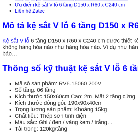
Ưu điểm kệ sắt V lỗ 6 tầng D150 x R60 x C240 cm
Liên hệ Zatec
Mô tả kệ sắt V lỗ 6 tầng D150 x 
Kệ sắt V lỗ
6 tầng D150 x R60 x C240 cm được thiết kế 
không hàng hóa nào như hàng hóa nào. Ví dụ như hàng
báo…
Thông số kỹ thuật
kệ
sắt V lỗ 6 
Mã số sản phẩm: RV6-15060.200V
Số tầng: 06 tầng
Kích thước 150x60cm Cao: 2m. Mặt 2 tăng cứng.
Kích thước đóng gói: 190x90x40cm
Trọng lượng sản phẩm: Khoảng 15kg
Chất liệu: Thép sơn tĩnh điện
Màu sắc: Ghi / đen / vàng kem / trắng…
Tải trọng: 120kg/tầng