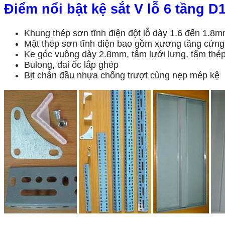
Điểm nổi bật
kệ
sắt V lỗ 6 tầng 
Khung thép sơn tĩnh điện đột lỗ dày 1.6 đến 1.8m
Mặt thép sơn tĩnh điện bao gồm xương tăng cứng
Ke góc vuông dày 2.8mm, tấm lưới lưng, tấm thép 
Bulong, đai ốc lắp ghép
Bịt chân đầu nhựa chống trượt cùng nẹp mép kệ