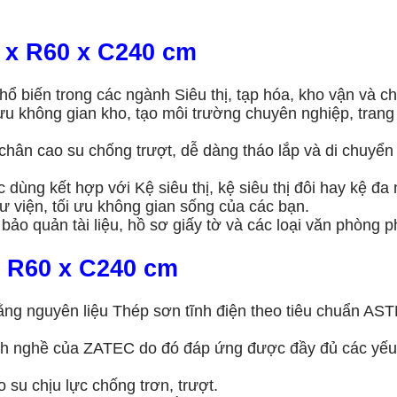
0 x R60 x C240 cm
ổ biến trong các ngành Siêu thị, tạp hóa, kho vận và ch
ưu không gian kho, tạo môi trường chuyên nghiệp, trang 
g chân cao su chống trượt, dễ dàng tháo lắp và di chuy
 dùng kết hợp với Kệ siêu thị, kệ siêu thị đôi hay kệ đa
ư viện, tối ưu không gian sống của các bạn.
bảo quản tài liệu, hồ sơ giấy tờ và các loại văn phòng 
x R60 x C240 cm
bằng nguyên liệu Thép sơn tĩnh điện theo tiêu chuẩn A
ành nghề của ZATEC do đó đáp ứng được đầy đủ các yếu 
o su chịu lực chống trơn, trượt.