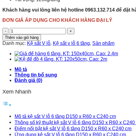
Khách hàng vui lòng liên hệ hotline 0963.132.714 để đặt 
ĐƠN GIÁ ÁP DỤNG CHO KHÁCH HÀNG ĐẠI LÝ
Kệ
sắt
Thêm vào giỏ hàng
V
Danh mục:
Kệ sắt V lỗ
,
Kệ sắt v lỗ 6 tầng
,
Sản phẩm
lỗ
6
tầng
D150
x
Mô tả
R60
Thông tin bổ sung
x
Đánh giá (0)
C240
cm
Xem Nhanh
số
lượng
Mô tả kệ sắt V lỗ 6 tầng D150 x R60 x C240 cm
Thông số kỹ thuật kệ sắt V lỗ 6 tầng D150 x R60 x C240
Điểm nổi bật kệ sắt V lỗ 6 tầng D150 x R60 x C240 cm
Ứng dụng kệ sắt V lỗ 6 tầng D150 x R60 x C240 cm