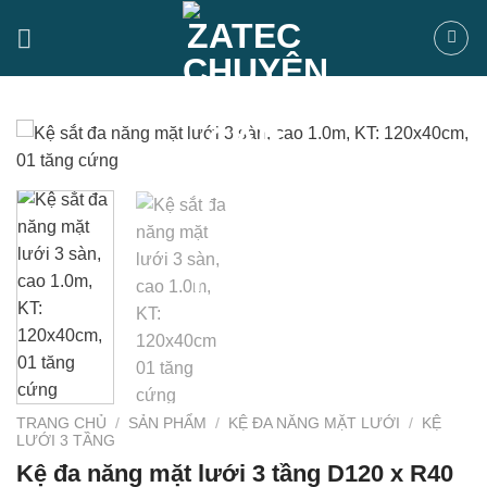
Bỏ
qua
nội
dung
TRANG CHỦ
/
SẢN PHẨM
/
KỆ ĐA NĂNG MẶT LƯỚI
/
KỆ
LƯỚI 3 TẦNG
Kệ đa năng mặt lưới 3 tầng D120 x R40