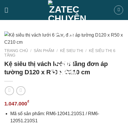
Bỏ
qua
nội
dung
TRANG CHỦ
/
SẢN PHẨM
/
KỆ SIÊU THỊ
/
KỆ SIÊU THỊ 6
TẦNG
Kệ siêu thị vách lưới 6 tầng đơn áp
tường D120 x R50 x C210 cm
₫
1.047.000
Mã số sản phẩm: RM6-12041.210S1 / RM6-
12051.210S1