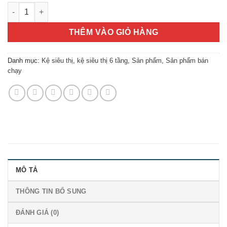
Kệ siêu thị vách lưới 6 tầng đơn áp tường D120 x R50 x C210 
THÊM VÀO GIỎ HÀNG
Danh mục:
Kệ siêu thị
,
kệ siêu thị 6 tầng
,
Sản phẩm
,
Sản phẩm bán
chạy
MÔ TẢ
THÔNG TIN BỔ SUNG
ĐÁNH GIÁ (0)