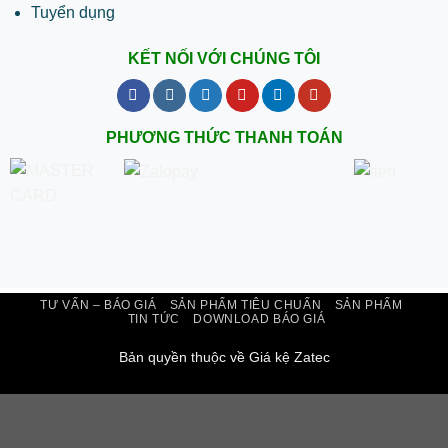
Tuyển dụng
KẾT NỐI VỚI CHÚNG TÔI
PHƯƠNG THỨC THANH TOÁN
TƯ VẤN – BÁO GIÁ
SẢN PHẨM TIÊU CHUẨN
SẢN PHẨM
TIN TỨC
DOWNLOAD BÁO GIÁ
Bản quyền thuộc về Giá kệ Zatec