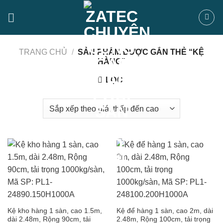
Bỏ
qua
nội
dung
TRANG CHỦ
/
SẢN PHẨM ĐƯỢC GẮN THẺ “KỆ
HÀNG”
LỌC
Kệ kho hàng 1 sàn, cao 1.5m,
Kệ để hàng 1 sàn, cao 2m, dài
dài 2.48m, Rộng 90cm, tải
2.48m, Rộng 100cm, tải trọng