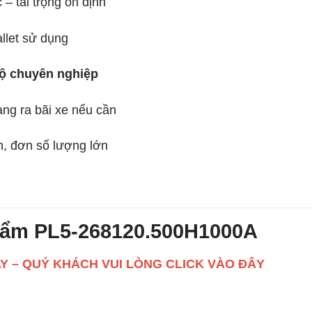
– tải trọng ổn định
allet sử dụng
bộ chuyên nghiệp
ng ra bãi xe nếu cần
n, đơn số lượng lớn
hẩm PL5-268120.500H1000A
AY – QUÝ KHÁCH VUI LÒNG CLICK VÀO ĐÂY