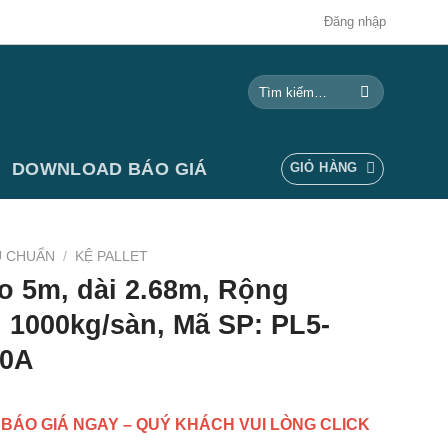
Đăng nhập
Tìm
kiếm:
DOWNLOAD BÁO GIÁ
GIỎ HÀNG
U CHUẨN
/
KỆ PALLET
ao 5m, dài 2.68m, Rộng
g 1000kg/sàn, Mã SP: PL5-
00A
 BÁO GIÁ NGAY – QUÝ KHÁCH VUI LÒNG CLICK