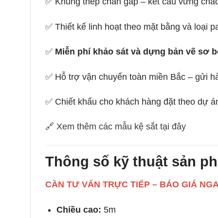
✅ Khung thép chấn gấp – kết cấu vững chắc 
✅ Thiết kế linh hoạt theo mặt bằng và loại p
✅
Miễn phí khảo sát và dựng bản vẽ sơ 
✅ Hỗ trợ vận chuyển toàn miền Bắc – gửi hà
✅ Chiết khấu cho khách hàng đặt theo dự á
🔗
Xem thêm các mẫu kệ sắt tại đây
Thông số kỹ thuật sản p
CẦN TƯ VẤN TRỰC TIẾP – BÁO GIÁ NG
Chiều cao:
5m