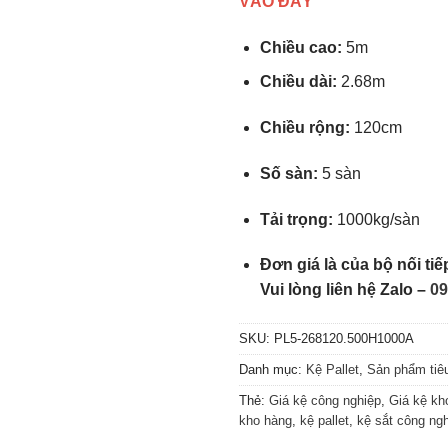
VÀO ĐÂY
Chiều cao:
5m
Chiều dài:
2.68m
Chiều rộng:
120cm
Số sàn:
5 sàn
Tải trọng:
1000kg/sàn
Đơn giá là của bộ nối ti
Vui lòng liên hệ Zalo –
09
SKU:
PL5-268120.500H1000A
Danh mục:
Kệ Pallet
,
Sản phẩm tiê
Thẻ:
Giá kệ công nghiệp
,
Giá kệ kh
kho hàng
,
kệ pallet
,
kệ sắt công ng