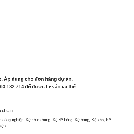
ếp. Áp dụng cho đơn hàng dự án.
63.132.714
để được tư vấn cụ thể.
u chuẩn
o công nghiệp
,
Kệ chứa hàng
,
Kệ để hàng
,
Kệ hàng
,
Kệ kho
,
Kệ
hiệp