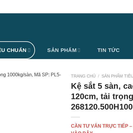
ÊU CHUẨN
SẢN PHẨM
TIN TỨC
TRANG CHỦ
/
SẢN PHẨM TIÊ
Kệ sắt 5 sàn, c
120cm, tải trọn
268120.500H10
CẦN TƯ VẤN TRỰC TIẾP –