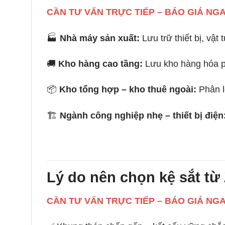
CẦN TƯ VẤN TRỰC TIẾP – BÁO GIÁ NG
🏭
Nhà máy sản xuất:
Lưu trữ thiết bị, vật 
🚚
Kho hàng cao tầng:
Lưu kho hàng hóa ph
📦
Kho tổng hợp – kho thuê ngoài:
Phân l
🏗️
Ngành công nghiệp nhẹ – thiết bị điện
Lý do nên chọn kệ sắt từ
CẦN TƯ VẤN TRỰC TIẾP – BÁO GIÁ NG