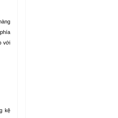
 hàng
 phía
p với
ng kệ