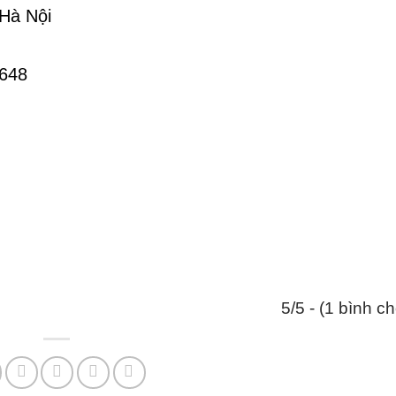
 Hà Nội
.648
5/5 - (1 bình c