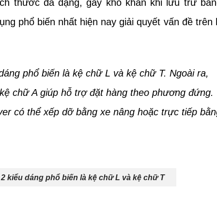
ích thước đa dạng, gây khó khăn khi lưu trữ bằ
g phổ biến nhất hiện nay giải quyết vấn đề trên 
dáng phổ biến là kệ chữ L và kệ chữ T. Ngoài ra,
kệ chữ A giúp hỗ trợ đặt hàng theo phương đứng.
ever có thể xếp dỡ bằng xe nâng hoặc trực tiếp bằn
 2 kiểu dáng phổ biến là kệ chữ L và kệ chữ T