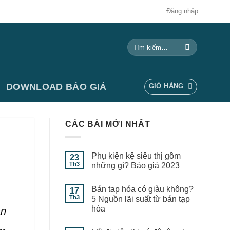
Đăng nhập
Tìm
kiếm:
DOWNLOAD BÁO GIÁ
GIỎ HÀNG
CÁC BÀI MỚI NHẤT
Phụ kiện kệ siêu thị gồm
23
Th3
những gì? Báo giá 2023
Bán tạp hóa có giàu không?
17
Th3
5 Nguồn lãi suất từ bán tạp
hóa
ần