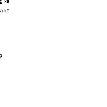
ng kệ
là kệ
g