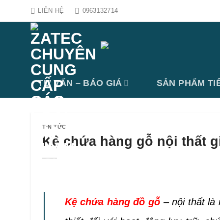
Bỏ
LIÊN HỆ
0963132714
qua
nội
dung
TƯ VẤN – BÁO GIÁ
SẢN PHẨM TI
TIN TỨC
Kệ chứa hàng gỗ nội thất gi
Kệ chứa hàng đồ gỗ
– nội thất là