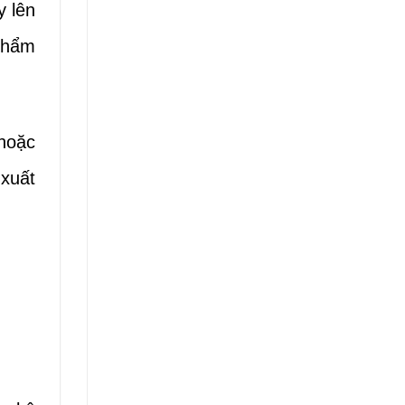
y lên
phẩm
 hoặc
 xuất