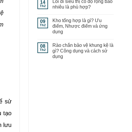
ẩm
Lối đi siêu thị có độ rộng bao
14
Th2
nhiêu là phù hợp?
kệ
Kho tổng hợp là gì? Ưu
09
am
Th2
điểm, Nhược điểm và ứng
dụng
Rào chắn bảo vệ khung kệ là
08
Th2
gì? Công dụng và cách sử
dụng
hể sử
u tạo
h lưu