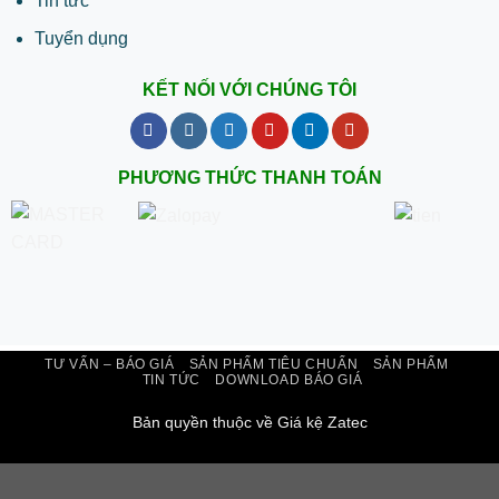
Tin tức
Tuyển dụng
KẾT NỐI VỚI CHÚNG TÔI
PHƯƠNG THỨC THANH TOÁN
TƯ VẤN – BÁO GIÁ
SẢN PHẨM TIÊU CHUẨN
SẢN PHẨM
TIN TỨC
DOWNLOAD BÁO GIÁ
Bản quyền thuộc về Giá kệ Zatec