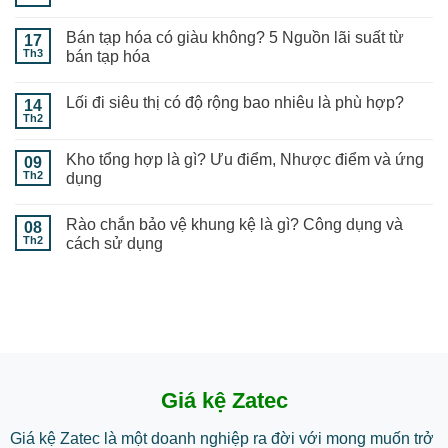
Bán tạp hóa có giàu không? 5 Nguồn lãi suất từ
17
Th3
bán tạp hóa
Lối đi siêu thị có độ rộng bao nhiêu là phù hợp?
14
Th2
Kho tổng hợp là gì? Ưu điểm, Nhược điểm và ứng
09
Th2
dụng
Rào chắn bảo vệ khung kệ là gì? Công dụng và
08
Th2
cách sử dụng
Giá kệ Zatec
Giá kệ Zatec là một doanh nghiệp ra đời với mong muốn trở