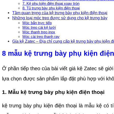
7. Kệ phụ kiện điện thoại xoay tròn
8. Tủ trưng bày phụ kiện điện thoại
Tầm quan trọng của kệ trưng bày phụ kiện điện thoại
Những loại móc treo được sử dụng cho kệ trưng bày
Móc bắn trực tiếp
Móc treo cài kệ lưới
Móc thanh treo inox
Móc cài treo thanh ray
Gía kệ Zatec – Địa chỉ cung cấp kệ trưng bày phụ kiện đi
8 mẫu kệ trưng bày phụ kiện điện 
Ở phần tiếp theo của bài viết giá kệ Zatec sẽ gi
lựa chọn được sản phẩm lắp đặt phù hợp với khô
1. Mẫu kệ trưng bày phụ kiện điện thoại
kệ trưng bày phụ kiện điện thoại là mẫu kệ có 