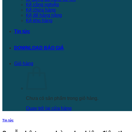
Kệ công nghiệp
Kệ chứa hàng
Kệ để hàng nặng
Kệ kho hàng
Tin tức
DOWNLOAD BÁO GIÁ
Giỏ hàng
Chưa có sản phẩm trong giỏ hàng.
Quay trở lại cửa hàng
Tin tức