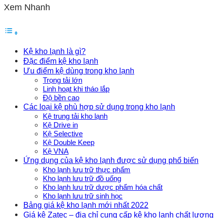
Xem Nhanh
Kệ kho lạnh là gì?
Đặc điểm kệ kho lạnh
Ưu điểm kệ dùng trong kho lạnh
Trọng tải lớn
Linh hoạt khi tháo lắp
Độ bền cao
Các loại kệ phù hợp sử dụng trong kho lạnh
Kệ trung tải kho lạnh
Kệ Drive in
Kệ Selective
Kệ Double Keep
Kệ VNA
Ứng dụng của kệ kho lạnh được sử dụng phổ biến
Kho lạnh lưu trữ thực phẩm
Kho lạnh lưu trữ đồ uống
Kho lạnh lưu trữ dược phẩm hóa chất
Kho lạnh lưu trữ sinh học
Bảng giá kệ kho lạnh mới nhất 2022
Giá kệ Zatec – địa chỉ cung cấp kệ kho lạnh chất lượng