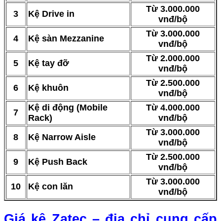
Từ 3.000.000
3
Kệ Drive in
vnđ/bộ
Từ 3.000.000
4
Kệ sàn Mezzanine
vnđ/bộ
Từ 2.000.000
5
Kệ tay đỡ
vnđ/bộ
Từ 2.500.000
6
Kệ khuôn
vnđ/bộ
Kệ di động (Mobile
Từ 4.000.000
7
Rack)
vnđ/bộ
Từ 3.000.000
8
Kệ Narrow Aisle
vnđ/bộ
Từ 2.500.000
9
Kệ Push Back
vnđ/bộ
Từ 3.000.000
10
Kệ con lăn
vnđ/bộ
Giá kệ Zatec – địa chỉ cung cấp