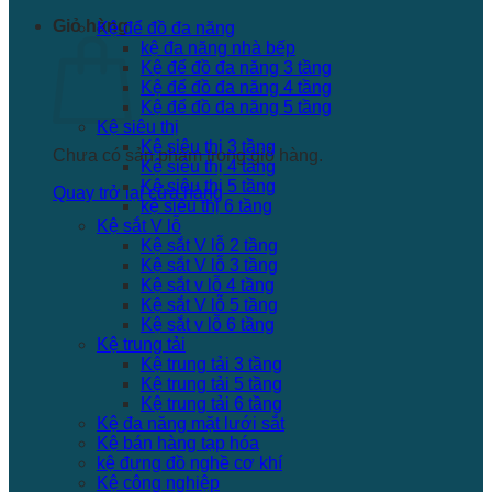
Giỏ hàng
Kệ để đồ đa năng
kệ đa năng nhà bếp
Kệ để đồ đa năng 3 tầng
Kệ để đồ đa năng 4 tầng
Kệ để đồ đa năng 5 tầng
Kệ siêu thị
Kệ siêu thị 3 tầng
Chưa có sản phẩm trong giỏ hàng.
Kệ siêu thị 4 tầng
Kệ siêu thị 5 tầng
Quay trở lại cửa hàng
kệ siêu thị 6 tầng
Kệ sắt V lỗ
Kệ sắt V lỗ 2 tầng
Kệ sắt V lỗ 3 tầng
Kệ sắt v lỗ 4 tầng
Kệ sắt V lỗ 5 tầng
Kệ sắt v lỗ 6 tầng
Kệ trung tải
Kệ trung tải 3 tầng
Kệ trung tải 5 tầng
Kệ trung tải 6 tầng
Kệ đa năng mặt lưới sắt
Kệ bán hàng tạp hóa
kệ đựng đồ nghề cơ khí
Kệ công nghiệp